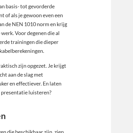
van basis- tot gevorderde
int of als je gewoon even een
van de NEN 1010 norm en krijg
e werk. Voor degenen die al
erde trainingen die dieper
 kabelberekeningen.
ktisch zijn opgezet. Je krijgt
cht aan de slag met
ker en effectiever. En laten
e presentatie luisteren?
en
en die beschikbaar zijn, zien